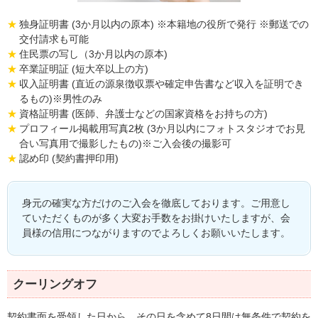
独身証明書 (3か月以内の原本) ※本籍地の役所で発行 ※郵送での
交付請求も可能
住民票の写し（3か月以内の原本)
卒業証明証 (短大卒以上の方)
収入証明書 (直近の源泉徴収票や確定申告書など収入を証明でき
るもの)※男性のみ
資格証明書 (医師、弁護士などの国家資格をお持ちの方)
プロフィール掲載用写真2枚 (3か月以内にフォトスタジオでお見
合い写真用で撮影したもの)※ご入会後の撮影可
認め印 (契約書押印用)
身元の確実な方だけのご入会を徹底しております。ご用意し
ていただくものが多く大変お手数をお掛けいたしますが、会
員様の信用につながりますのでよろしくお願いいたします。
クーリングオフ
契約書面を受領した日から、その日を含めて8日間は無条件で契約を