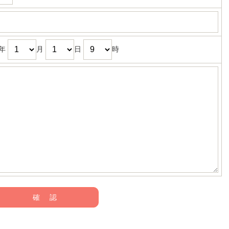
年
月
日
時