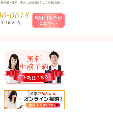
錦糸町・亀戸・平井の結婚相談所なら当相談所へ。
お気軽にお問合せ・ご相談ください
080-
無料相談予約女性用
無料相談予約
女性の無料相談予約
お問合せ