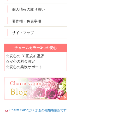
個人情報の取り扱い
著作権・免責事項
サイトマップ
チャームカラー3つの安心
☆安心のIBJ正規加盟店
☆安心の料金設定
☆安心の柔軟サポート
Charm ColorはIBJ加盟の結婚相談所です