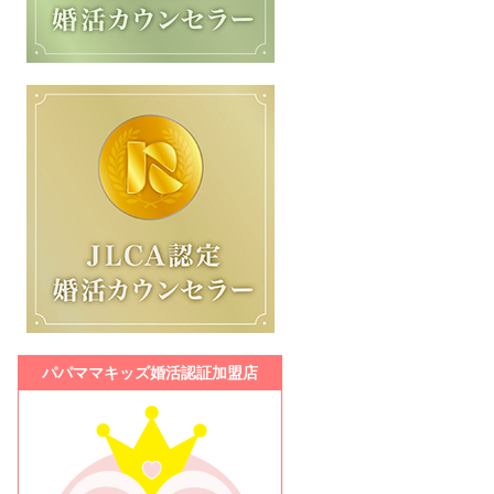
パパママキッズ婚活認証加盟店