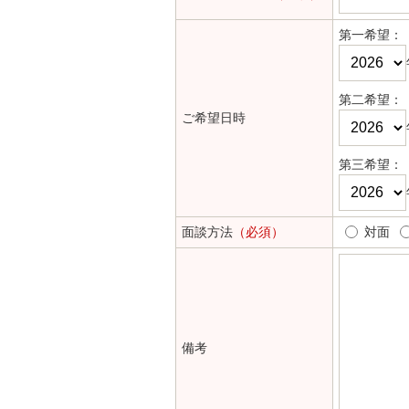
第一希望：
第二希望：
ご希望日時
第三希望：
面談方法
（必須）
対面
備考