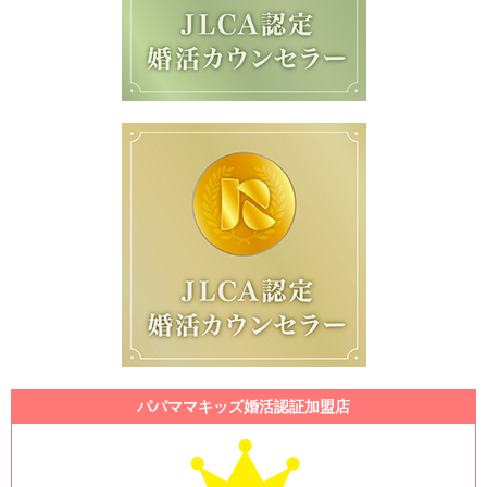
パパママキッズ婚活認証加盟店