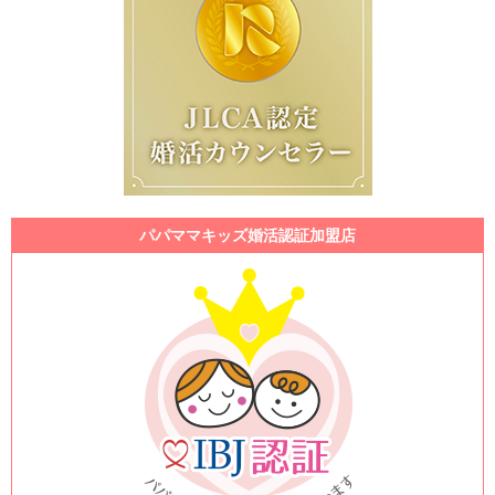
パパママキッズ婚活認証加盟店