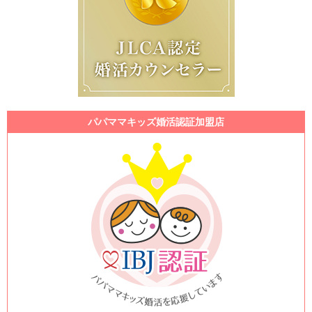
パパママキッズ婚活認証加盟店