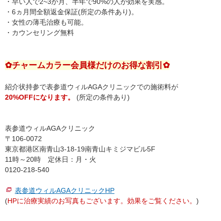
・早い人で2~3か月、半年で90%の人が効果を実感。
・6ヵ月間全額返金保証(所定の条件あり)。
・女性の薄毛治療も可能。
・カウンセリング無料
✿チャームカラー会員様だけのお得な割引✿
紹介状持参で表参道ウィルAGAクリニックでの施術料が
20%OFFになります。
(所定の条件あり)
表参道ウィルAGAクリニック
〒106-0072
東京都港区南青山3-18-19南青山キミジマビル5F
11時～20時 定休日：月・火
0120‐218‐540
表参道ウィルAGAクリニックHP
(
HPに治療実績のお写真もございます。効果をご覧ください。
)