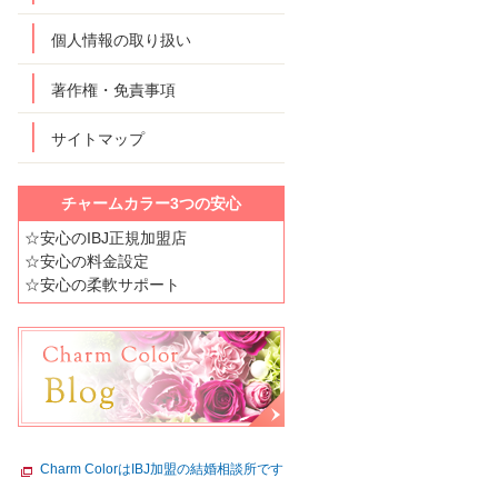
個人情報の取り扱い
著作権・免責事項
サイトマップ
チャームカラー3つの安心
☆安心のIBJ正規加盟店
☆安心の料金設定
☆安心の柔軟サポート
Charm ColorはIBJ加盟の結婚相談所です