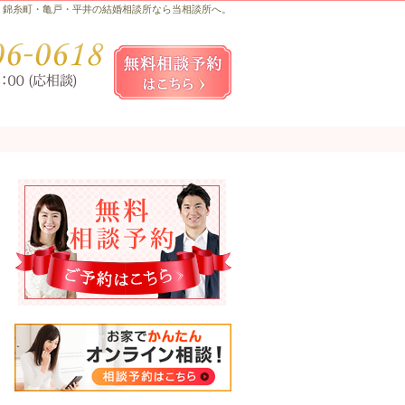
錦糸町・亀戸・平井の結婚相談所なら当相談所へ。
お気軽にお問合せ・ご相談ください
080-
無料相談予約女性用