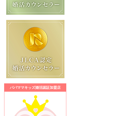
パパママキッズ婚活認証加盟店