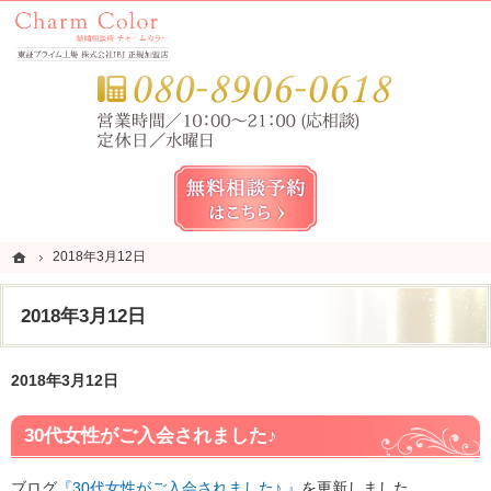
錦糸町・亀戸・平井の結婚相談所なら当相談所へ。
錦糸町・亀戸・平井の結婚相談所なら短期成婚を目指すCharm Color (チャームカラー)
お気
無料相談予約女性用
ホーム
ホーム
2018年3月12日
2018年3月12日
2018年3月12日
2018年3月12日
30代女性がご入会されました♪
ブログ
『30代女性がご入会されました♪ 』
を更新しました。