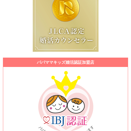
パパママキッズ婚活認証加盟店