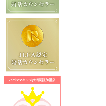
パパママキッズ婚活認証加盟店