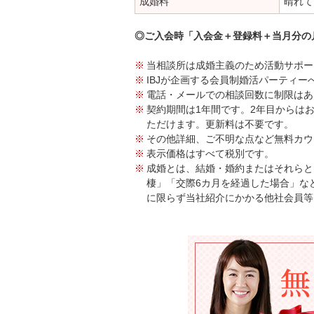
成婚料
晴れて
◎ご入会時「入会金＋登録料＋当月分の
当相談所は成婚主義のため活動サポー
IBJが企画する会員制婚活パーティー
電話・メールでの相談回数に制限はあ
契約期間は1年間です。2年目からは
ただけます。更新料は不要です。
その他詳細、ご不明な点など無料カウ
表示価格はすべて税別です。
成婚とは、結婚・婚約またはそれらと
棲」「交際6カ月を経過した場合」な
に限らず当社紹介にかかる他社会員等