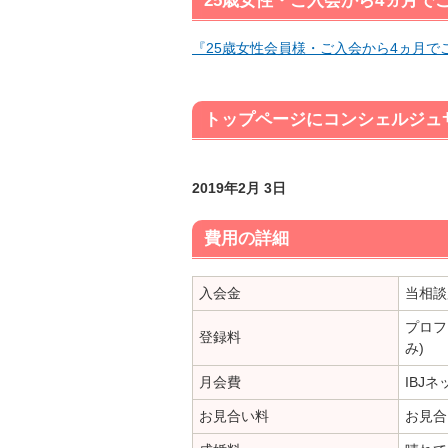
25歳女性・ご入会から4ヵ月で
『25歳女性会員様・ご入会から4ヵ月で
トップページにコンシェルジュ
2019年2月 3日
費用の詳細
入会金
当相談
プロフ
登録料
み)
月会費
IBJ
お見合い料
お見合