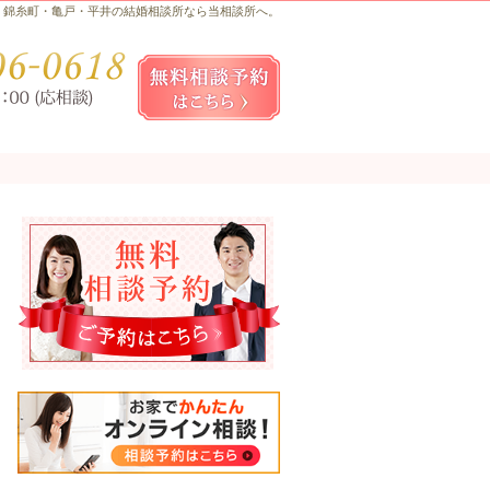
錦糸町・亀戸・平井の結婚相談所なら当相談所へ。
お気軽にお問合せ・ご相談ください
080-
無料相談予約女性用