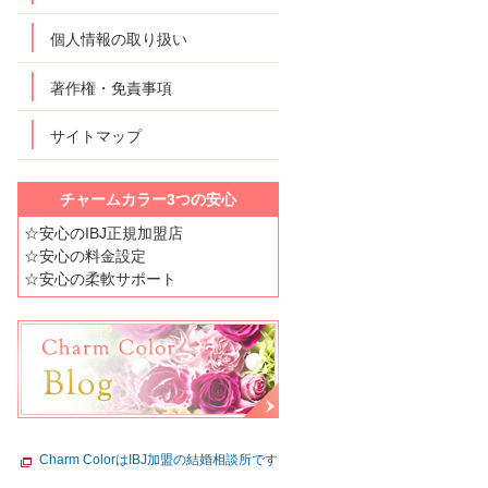
個人情報の取り扱い
著作権・免責事項
サイトマップ
チャームカラー3つの安心
☆安心のIBJ正規加盟店
☆安心の料金設定
☆安心の柔軟サポート
Charm ColorはIBJ加盟の結婚相談所です