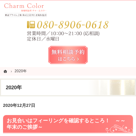
錦糸町・亀戸・平井の結婚相談所なら当相談所へ。
錦糸町・亀戸・平井の結婚相談所なら短期成婚を目指すCharm Color (チャームカラー)
お気
無料相談予約女性用
ホーム
ホーム
2020年
2020年
2020年
2020年12月27日
お見合いはフィーリングを確認するところ！ ～～
年末のご挨拶～