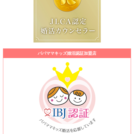
パパママキッズ婚活認証加盟店