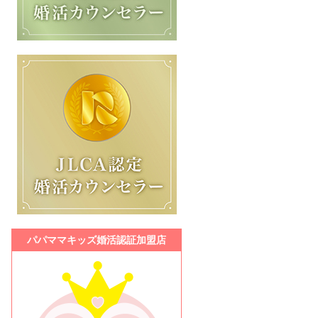
パパママキッズ婚活認証加盟店