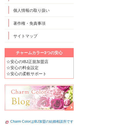
個人情報の取り扱い
著作権・免責事項
サイトマップ
チャームカラー3つの安心
☆安心のIBJ正規加盟店
☆安心の料金設定
☆安心の柔軟サポート
Charm ColorはIBJ加盟の結婚相談所です