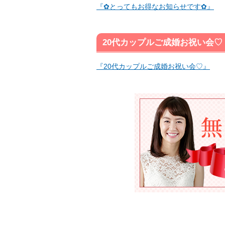
『✿とってもお得なお知らせです✿』
20代カップルご成婚お祝い会♡
『20代カップルご成婚お祝い会♡』