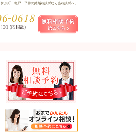
錦糸町・亀戸・平井の結婚相談所なら当相談所へ。
お気軽にお問合せ・ご相談ください
080-
無料相談予約女性用