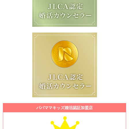
パパママキッズ婚活認証加盟店