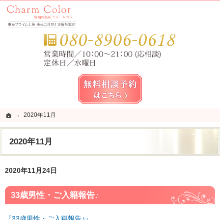
錦糸町・亀戸・平井の結婚相談所なら当相談所へ。
錦糸町・亀戸・平井の結婚相談所なら短期成婚を目指すCharm Color (チャームカラー)
お気
無料相談予約女性用
ホーム
ホーム
2020年11月
2020年11月
2020年11月
2020年11月24日
33歳男性・ご入籍報告♪
『33歳男性・ご入籍報告♪』