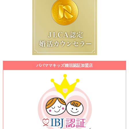
パパママキッズ婚活認証加盟店