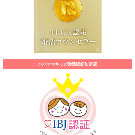
パパママキッズ婚活認証加盟店