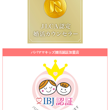
パパママキッズ婚活認証加盟店