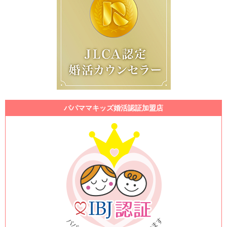
パパママキッズ婚活認証加盟店