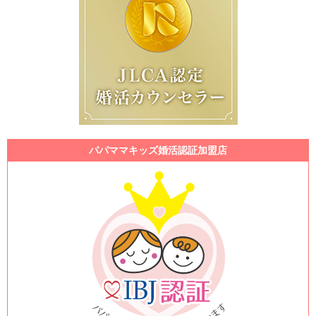
パパママキッズ婚活認証加盟店