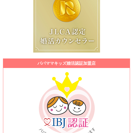
パパママキッズ婚活認証加盟店