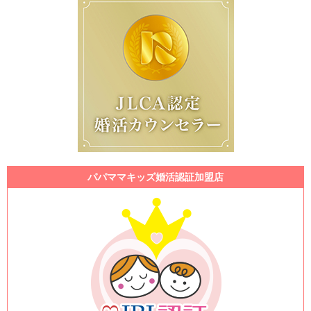
パパママキッズ婚活認証加盟店