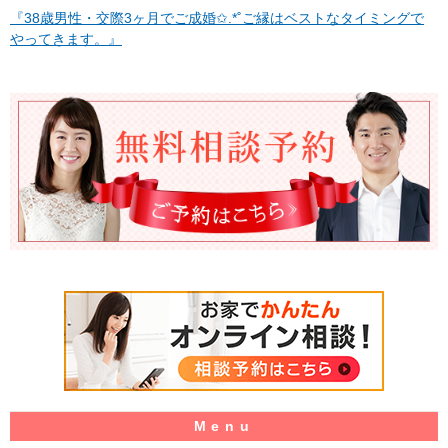
『38歳男性・交際3ヶ月でご成婚✩.*˚ご縁はベストなタイミングで
やってきます。』