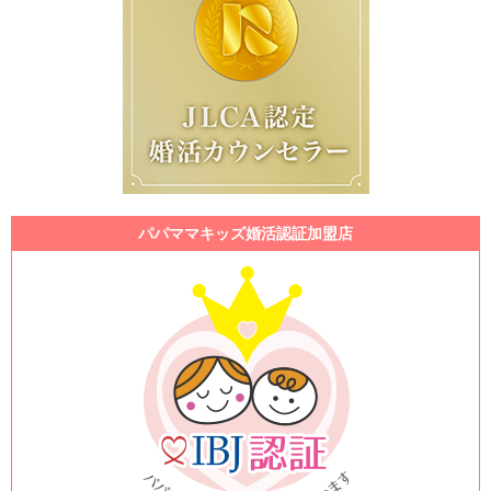
パパママキッズ婚活認証加盟店