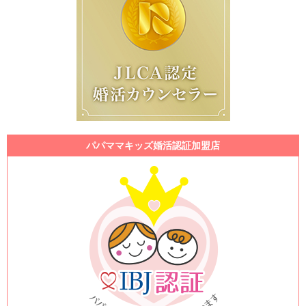
パパママキッズ婚活認証加盟店