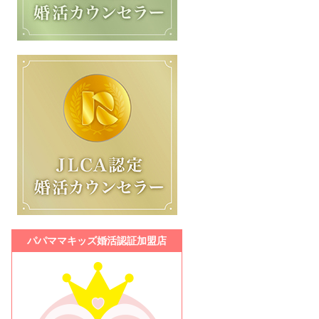
パパママキッズ婚活認証加盟店