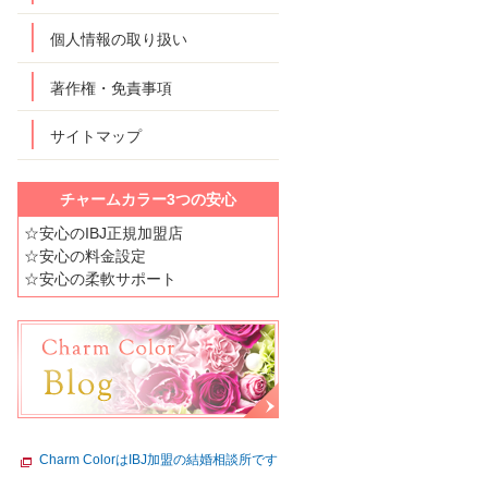
個人情報の取り扱い
著作権・免責事項
サイトマップ
チャームカラー3つの安心
☆安心のIBJ正規加盟店
☆安心の料金設定
☆安心の柔軟サポート
Charm ColorはIBJ加盟の結婚相談所です