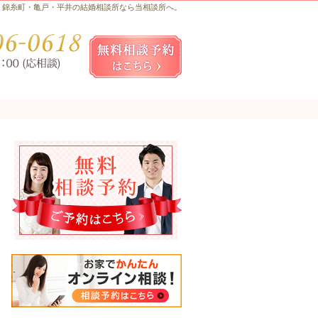
錦糸町・亀戸・平井の結婚相談所なら当相談所へ。
お気軽にお問合せ・ご相談ください
080-
無料相談予約女性用