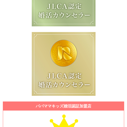
パパママキッズ婚活認証加盟店