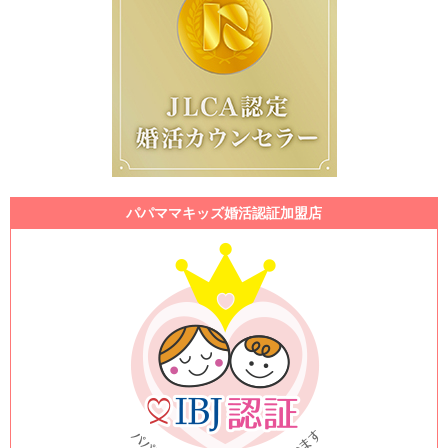
パパママキッズ婚活認証加盟店