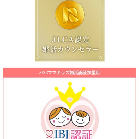
パパママキッズ婚活認証加盟店