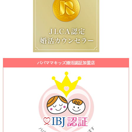
パパママキッズ婚活認証加盟店