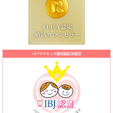
パパママキッズ婚活認証加盟店