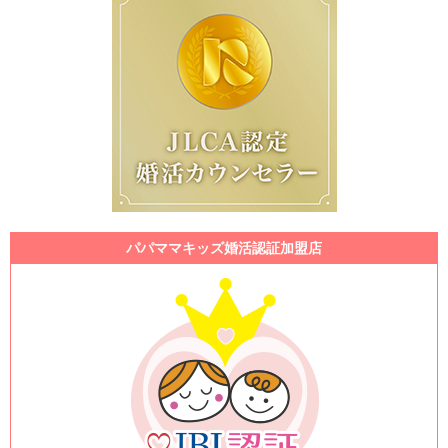
パパママキッズ婚活認証加盟店