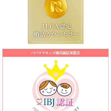
パパママキッズ婚活認証加盟店