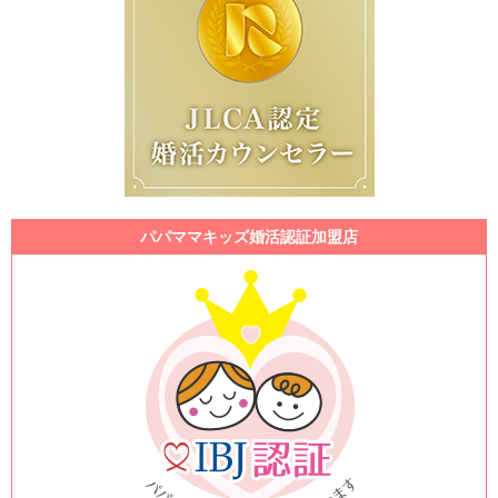
パパママキッズ婚活認証加盟店