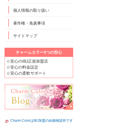
個人情報の取り扱い
著作権・免責事項
サイトマップ
チャームカラー3つの安心
☆安心のIBJ正規加盟店
☆安心の料金設定
☆安心の柔軟サポート
Charm ColorはIBJ加盟の結婚相談所です