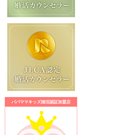
パパママキッズ婚活認証加盟店