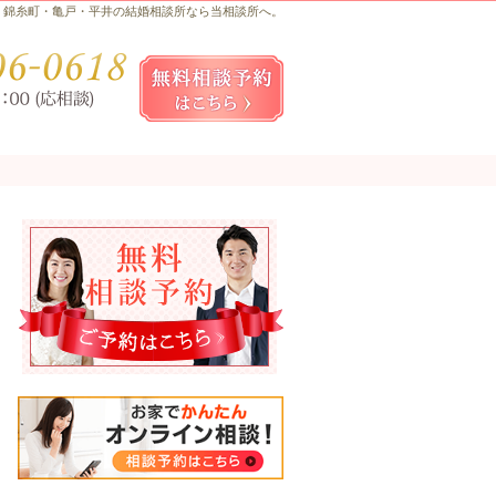
錦糸町・亀戸・平井の結婚相談所なら当相談所へ。
お気軽にお問合せ・ご相談ください
080-
無料相談予約女性用