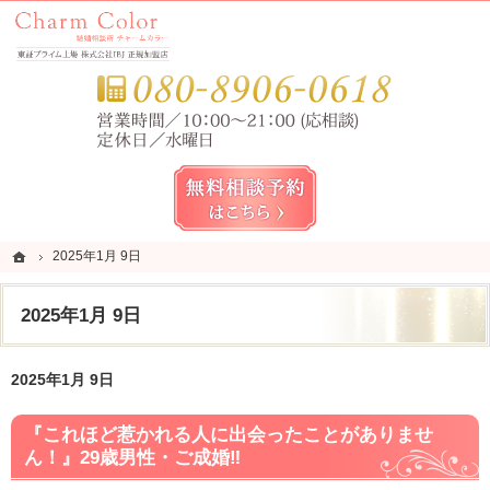
錦糸町・亀戸・平井の結婚相談所なら当相談所へ。
錦糸町・亀戸・平井の結婚相談所なら短期成婚を目指すCharm Color (チャームカラー)
お気
無料相談予約女性用
ホーム
ホーム
2025年1月 9日
2025年1月 9日
2025年1月 9日
2025年1月 9日
『これほど惹かれる人に出会ったことがありませ
ん！』29歳男性・ご成婚‼︎