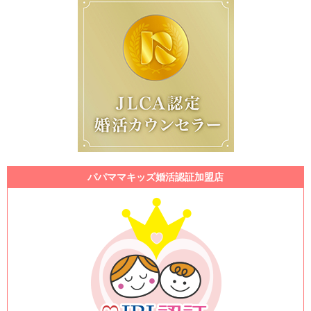
パパママキッズ婚活認証加盟店