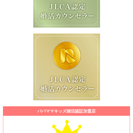
パパママキッズ婚活認証加盟店