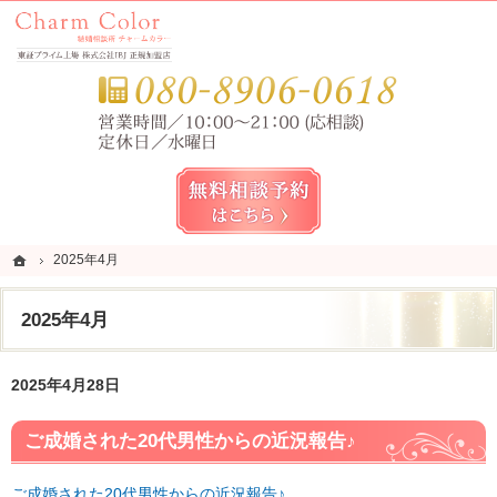
錦糸町・亀戸・平井の結婚相談所なら当相談所へ。
錦糸町・亀戸・平井の結婚相談所なら短期成婚を目指すCharm Color (チャームカラー)
お気
無料相談予約女性用
ホーム
ホーム
2025年4月
2025年4月
2025年4月
2025年4月28日
ご成婚された20代男性からの近況報告♪
ご成婚された20代男性からの近況報告♪