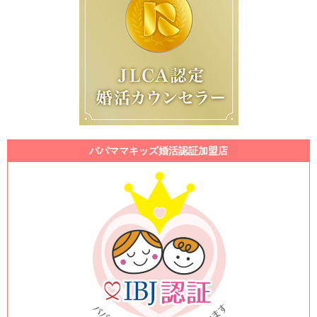
パパママキッズ婚活認証加盟店