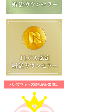
パパママキッズ婚活認証加盟店