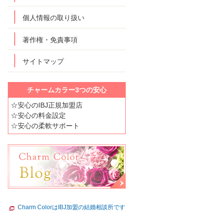
個人情報の取り扱い
著作権・免責事項
サイトマップ
チャームカラー3つの安心
☆安心のIBJ正規加盟店
☆安心の料金設定
☆安心の柔軟サポート
Charm ColorはIBJ加盟の結婚相談所です