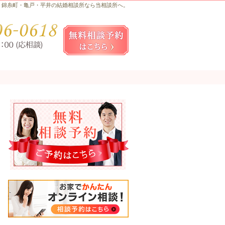
錦糸町・亀戸・平井の結婚相談所なら当相談所へ。
お気軽にお問合せ・ご相談ください
080-
無料相談予約女性用