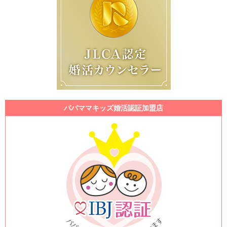
パパママキッズ婚活認証加盟店