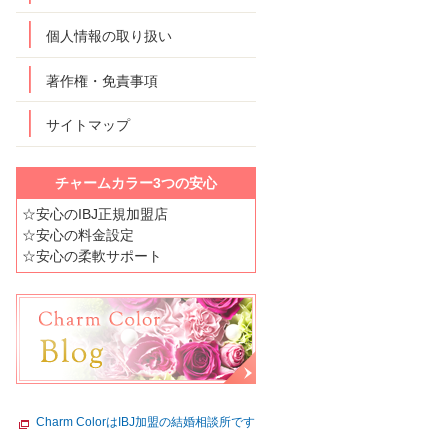
個人情報の取り扱い
著作権・免責事項
サイトマップ
チャームカラー3つの安心
☆安心のIBJ正規加盟店
☆安心の料金設定
☆安心の柔軟サポート
Charm ColorはIBJ加盟の結婚相談所です