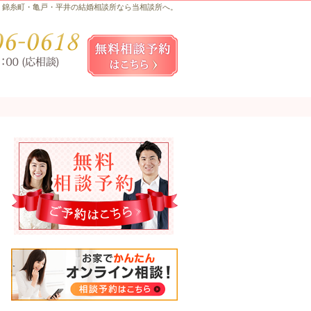
錦糸町・亀戸・平井の結婚相談所なら当相談所へ。
お気軽にお問合せ・ご相談ください
080-
無料相談予約女性用