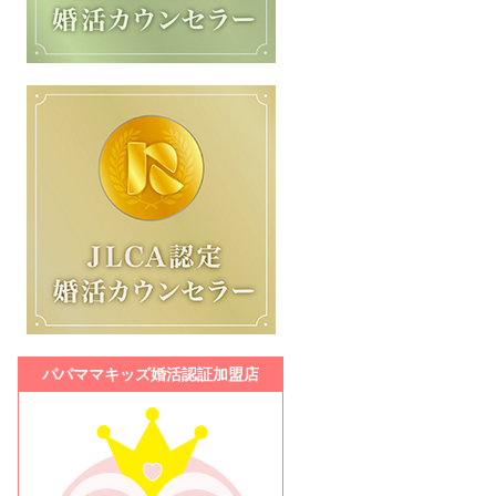
パパママキッズ婚活認証加盟店