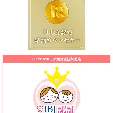
パパママキッズ婚活認証加盟店