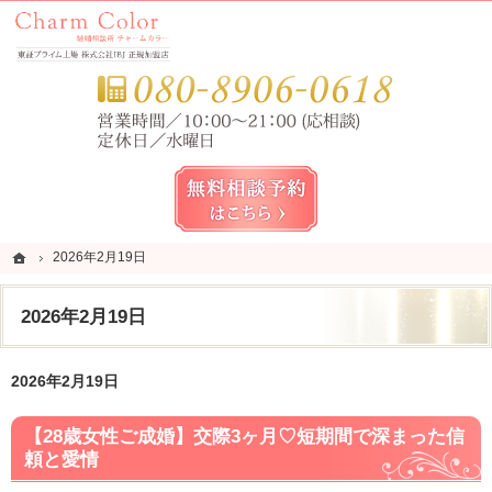
錦糸町・亀戸・平井の結婚相談所なら当相談所へ。
錦糸町・亀戸・平井の結婚相談所なら短期成婚を目指すCharm Color (チャームカラー)
お気
無料相談予約女性用
ホーム
ホーム
2026年2月19日
2026年2月19日
2026年2月19日
2026年2月19日
【28歳女性ご成婚】交際3ヶ月♡短期間で深まった信
頼と愛情