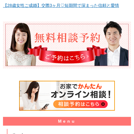
【28歳女性ご成婚】交際3ヶ月♡短期間で深まった信頼と愛情