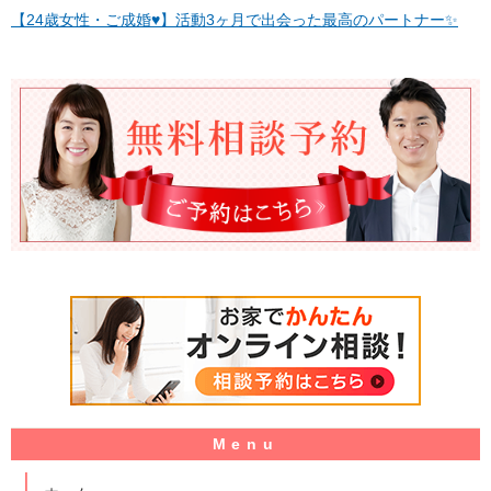
【24歳女性・ご成婚♥】活動3ヶ月で出会った最高のパートナー✨