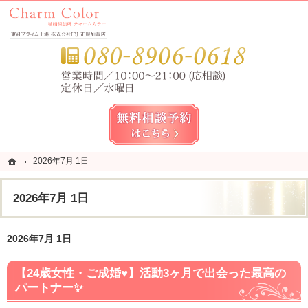
錦糸町・亀戸・平井の結婚相談所なら当相談所へ。
錦糸町・亀戸・平井の結婚相談所なら短期成婚を目指すCharm Color (チャームカラー)
お気
無料相談予約女性用
ホーム
ホーム
2026年7月 1日
2026年7月 1日
2026年7月 1日
2026年7月 1日
【24歳女性・ご成婚♥】活動3ヶ月で出会った最高の
パートナー✨