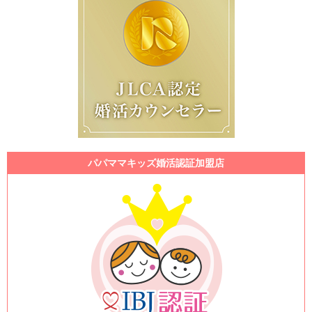
パパママキッズ婚活認証加盟店