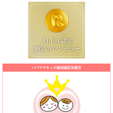
パパママキッズ婚活認証加盟店