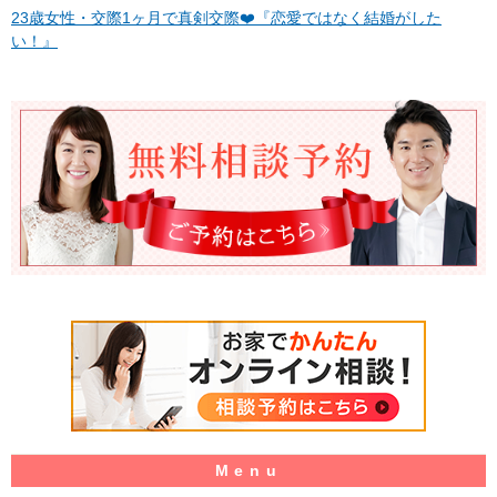
23歳女性・交際1ヶ月で真剣交際❤️『恋愛ではなく結婚がした
い！』