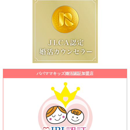
パパママキッズ婚活認証加盟店