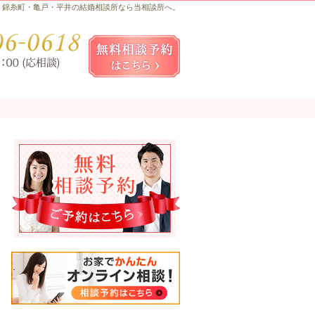
錦糸町・亀戸・平井の結婚相談所なら当相談所へ。
お気軽にお問合せ・ご相談ください
080-
無料相談予約女性用