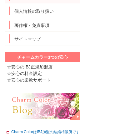
個人情報の取り扱い
著作権・免責事項
サイトマップ
チャームカラー3つの安心
☆安心のIBJ正規加盟店
☆安心の料金設定
☆安心の柔軟サポート
Charm ColorはIBJ加盟の結婚相談所です