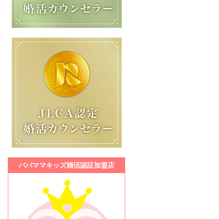
パパママキッズ婚活認証加盟店