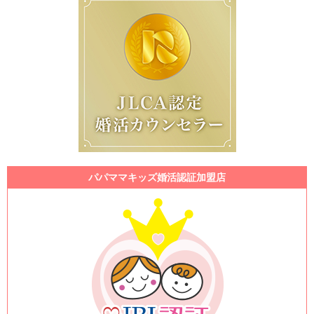
パパママキッズ婚活認証加盟店