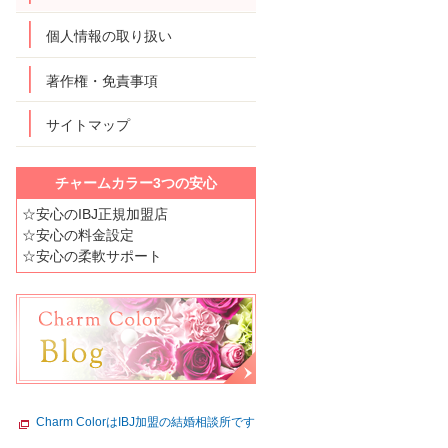
個人情報の取り扱い
著作権・免責事項
サイトマップ
チャームカラー3つの安心
☆安心のIBJ正規加盟店
☆安心の料金設定
☆安心の柔軟サポート
Charm ColorはIBJ加盟の結婚相談所です