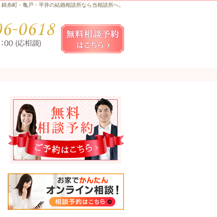
錦糸町・亀戸・平井の結婚相談所なら当相談所へ。
お気軽にお問合せ・ご相談ください
080-
無料相談予約女性用