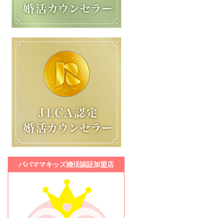
パパママキッズ婚活認証加盟店