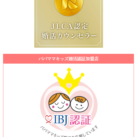
パパママキッズ婚活認証加盟店