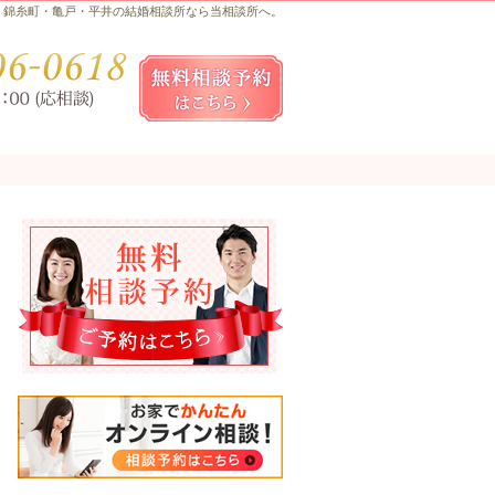
錦糸町・亀戸・平井の結婚相談所なら当相談所へ。
お気軽にお問合せ・ご相談ください
080-
無料相談予約女性用