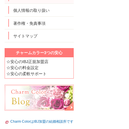
個人情報の取り扱い
著作権・免責事項
サイトマップ
チャームカラー3つの安心
☆安心のIBJ正規加盟店
☆安心の料金設定
☆安心の柔軟サポート
Charm ColorはIBJ加盟の結婚相談所です