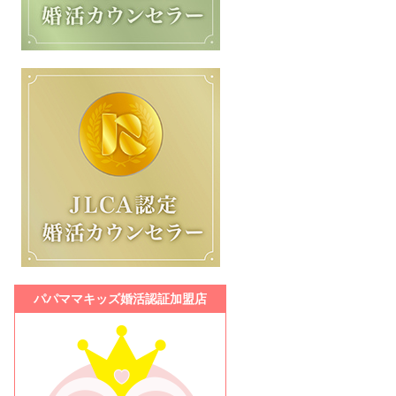
パパママキッズ婚活認証加盟店