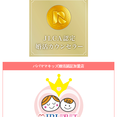
パパママキッズ婚活認証加盟店