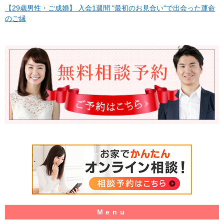
【29歳男性・ご成婚】 入会1週間 "最初のお見合い"で出会った運命
のご縁