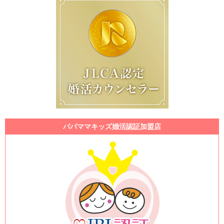
パパママキッズ婚活認証加盟店