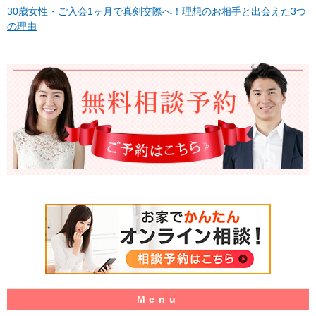
30歳女性・ご入会1ヶ月で真剣交際へ！理想のお相手と出会えた3つ
の理由