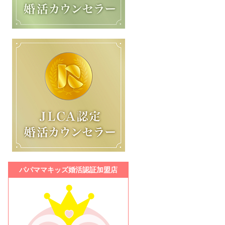
パパママキッズ婚活認証加盟店