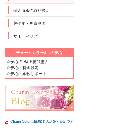
個人情報の取り扱い
著作権・免責事項
サイトマップ
チャームカラー3つの安心
☆安心のIBJ正規加盟店
☆安心の料金設定
☆安心の柔軟サポート
Charm ColorはIBJ加盟の結婚相談所です