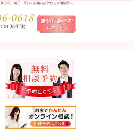
錦糸町・亀戸・平井の結婚相談所なら当相談所へ。
お気軽にお問合せ・ご相談ください
080-
無料相談予約女性用