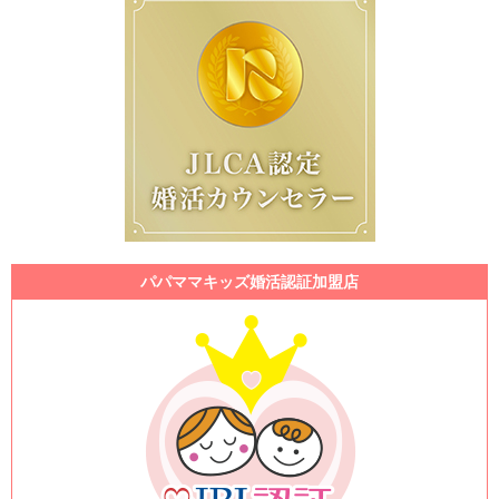
パパママキッズ婚活認証加盟店